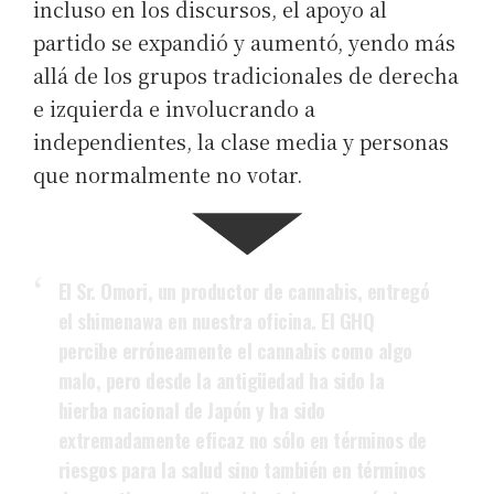
incluso en los discursos, el apoyo al
partido se expandió y aumentó, yendo más
allá de los grupos tradicionales de derecha
e izquierda e involucrando a
independientes, la clase media y personas
que normalmente no votar.
El Sr. Omori, un productor de cannabis, entregó
el shimenawa en nuestra oficina. El GHQ
percibe erróneamente el cannabis como algo
malo, pero desde la antigüedad ha sido la
hierba nacional de Japón y ha sido
extremadamente eficaz no sólo en términos de
riesgos para la salud sino también en términos