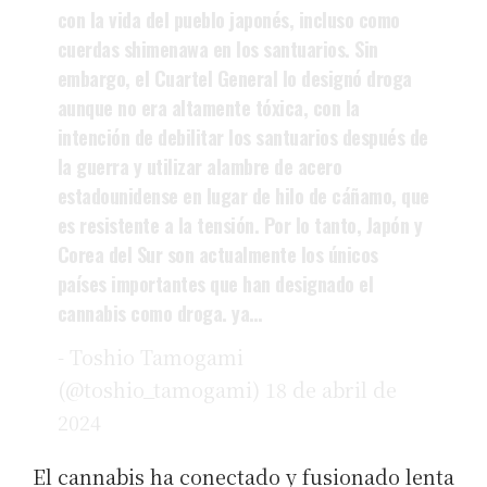
con la vida del pueblo japonés, incluso como
cuerdas shimenawa en los santuarios. Sin
embargo, el Cuartel General lo designó droga
aunque no era altamente tóxica, con la
intención de debilitar los santuarios después de
la guerra y utilizar alambre de acero
estadounidense en lugar de hilo de cáñamo, que
es resistente a la tensión. Por lo tanto, Japón y
Corea del Sur son actualmente los únicos
países importantes que han designado el
cannabis como droga. ya…
- Toshio Tamogami
(@toshio_tamogami)
18 de abril de
2024
El cannabis ha conectado y fusionado lenta