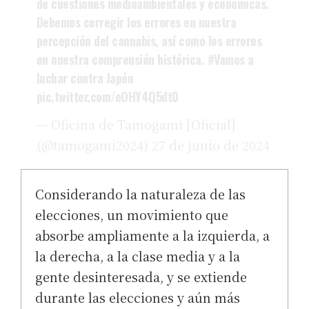
de cuestiones medioambientales y económicas.
Debemos corregir los errores en nuestra
percepción del cannabis, así como los errores
en nuestra comprensión histórica.
#Vamos a
luchar contra Japón
pic.twitter.com/eOHY4Q5dt0
— Oficina de Tamogami [Oficial]
(@tamogami2024)
27 de junio de 2024
Considerando la naturaleza de las
elecciones, un movimiento que
absorbe ampliamente a la izquierda, a
la derecha, a la clase media y a la
gente desinteresada, y se extiende
durante las elecciones y aún más