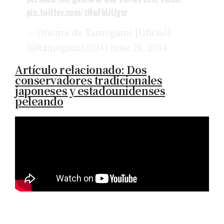
pic.twitter.com/zNwFhUUgxr
— Oficina de Tamogami [Oficial]
(@tamogami2024)
June 28, 2024
Artículo relacionado: Dos
conservadores tradicionales
japoneses y estadounidenses
peleando