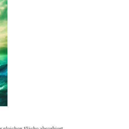
.
r gleichen Fläche absorbiert