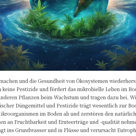
 machen und die Gesundheit von Ökosystemen wiederhers
n keine Pestizide und fördert das mikrobielle Leben im B
nderen Pflanzen beim Wachstum und tragen dazu bei, Wü
scher Düngemittel und Pestizide trägt wesentlich zur Bo
Mikroorganismen im Boden ab und zerstören den natürliche
den an Fruchtbarkeit und Ernteerträge und -qualität nehm
gt ins Grundwasser und in Flüsse und verursacht Eutroph