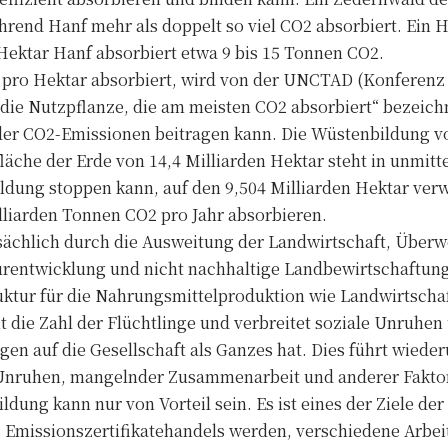
hrend Hanf mehr als doppelt so viel CO2 absorbiert. Ein H
Hektar Hanf absorbiert etwa 9 bis 15 Tonnen CO2.
 pro Hektar absorbiert, wird von der UNCTAD (Konferenz 
ie Nutzpflanze, die am meisten CO2 absorbiert“ bezeichnet
er CO2-Emissionen beitragen kann. Die Wüstenbildung vo
äche der Erde von 14,4 Milliarden Hektar steht in unmitt
ldung stoppen kann, auf den 9,504 Milliarden Hektar ver
illiarden Tonnen CO2 pro Jahr absorbieren.
sächlich durch die Ausweitung der Landwirtschaft, Überw
turentwicklung und nicht nachhaltige Landbewirtschaftung
ruktur für die Nahrungsmittelproduktion wie Landwirtscha
 die Zahl der Flüchtlinge und verbreitet soziale Unruhen 
n auf die Gesellschaft als Ganzes hat. Dies führt wiede
 Unruhen, mangelnder Zusammenarbeit und anderer Fakto
ung kann nur von Vorteil sein. Es ist eines der Ziele de
Emissionszertifikatehandels werden, verschiedene Arbeit