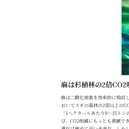
麻は杉植林の2倍CO2
麻は二酸化炭素を効率的に吸収し
おいてスギの森林の2倍以上のCO
「1ヘクタールあたり9〜15トン
び、CO2削減にもっとも貢献でき
漠化は極めて近い未来だ。しかしそ