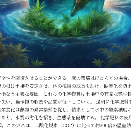
健全性を回復させることができる。麻の栽培はほとんどの場合
麻の根は土壌を安定させ、他の植物の成長も助け、砂漠化を防止
を損なう主要な要因。これらの化学物質は土壌中の有益な微生
を失い、農作物の収量や品質が低下していく。 過剰に化学肥料
富栄養化は藻類の異常繁殖を促し、結果として水中の酸素濃度
であり、水質の劣化を招き、生態系を破壊する。 化学肥料の使
因。このガスは、二酸化炭素（CO2）に比べて約300倍の温室