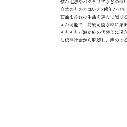
骸が地熱やバクテリアなどの作
自然のものとはいえ2億年かけ
石油まみれの生活を選んで滅び
えが可能で、持続可能な麻に象
そもそも石油が麻の代替えに過
油依存社会から脱却し、麻のあ