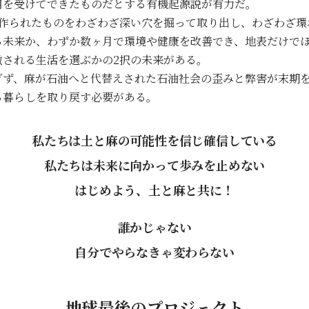
用を受けてできたものだとする有機起源説が有力だ。
て作られたものをわざわざ深い穴を掘って取り出し、わざわざ環
る未来か、わずか数ヶ月で環境や健康を改善でき、地表だけで
徴される生活を選ぶかの2択の未来がある。
ぎず、麻が石油へと代替えされた石油社会の歪みと弊害が末期
る暮らしを取り戻す必要がある。
私たちは土と麻の可能性を信じ確信している
私たちは未来に向かって歩みを止めない
はじめよう、土と麻と共に！
誰かじゃない
自分でやらなきゃ変わらない
地球最後のプロジェクト