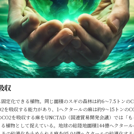
吸収
固定化できる植物。同じ面積のスギの森林は約6〜7.5トンのC
2を吸収する能力があり、1ヘクタールの麻は約9〜15トンのC
のCO2を吸収する麻をUNCTAD（国連貿易開発会議）では「
る植物として捉えている。地球の総陸地面積144億ヘクタールの6
の砂漠化を止められる麻を95.04億ヘクタールの砂漠化する土