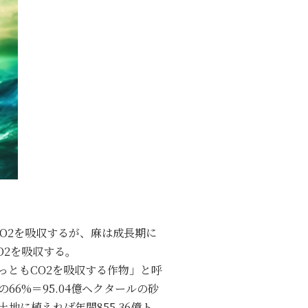
O2を吸収するが、麻は成長期に
O2を吸収する。
もっともCO2を吸収する作物」と呼
6%＝95.04億ヘクタールの砂
地に植えれば年間855.36億ト