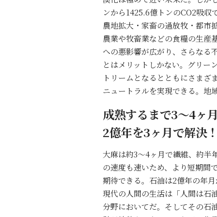
ンから1425.6億トンのCO2吸
農地拡大・家畜の過放牧・都市
農業や牧畜業などの食糧の生産
への悪影響が広がり、さらなる
とはメリットしかない。グリー
トリームとなるとともにさまざ
ニュートラルを実現できる。地
成熟するまで3〜4ヶ
2億年を3ヶ月で解決
大麻は約3〜4ヶ月で繊維、約半
の速度も速いため、より短期間で
期待できる。石油は2億年の年月
現代の人間の生活は「人間は石
分野においてだ。そしてその石