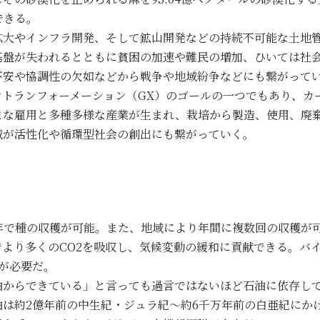
収できる。
拡大やインフラ開発、そして鉱山開発などの持続不可能な土地
基盤が失われるとともに貧困の加速や難民の増加、ひいては社
不安や協調性の欠如などから戦争や地域紛争などにも繋がって
ントランフォーメーション（GX）のゴールの一つでもあり、カ
まな雇用と多種多様な産業が生まれ、栽培から製造、使用、廃
域が活性化や循環型社会の創出にも繋がっていく。
月
！
年で種の収穫が可能。また、地域により年間に複数回の収穫が可
より多くのCO2を吸収し、気候変動の緩和に貢献できる。バ
が必要だ。
油からできている」と言っても過言ではないほど石油に依存し
油は約2億年前の中生紀・ジュラ紀〜約6千万年前の白亜紀にか