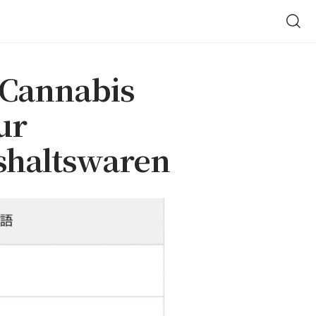
 Cannabis
ur
shaltswaren