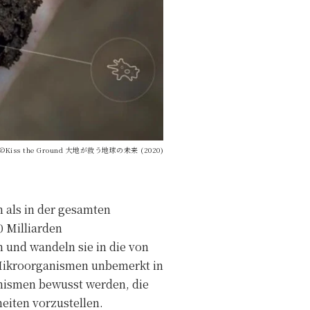
©Kiss the Ground 大地が救う地球の未来 (2020)
 als in der gesamten
0 Milliarden
 und wandeln sie in die von
 Mikroorganismen unbemerkt in
anismen bewusst werden, die
heiten vorzustellen.