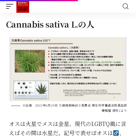
Cannabis sativa L.の人
※出典 2022年6月29日 大麻規制検討小委員会 厚生科学審議会医薬品医
療機器 資料2より
オスは火星でメスは金星、現代のLGBTQ風に言
えばその間は水星だ。記号で表せばオスは
、