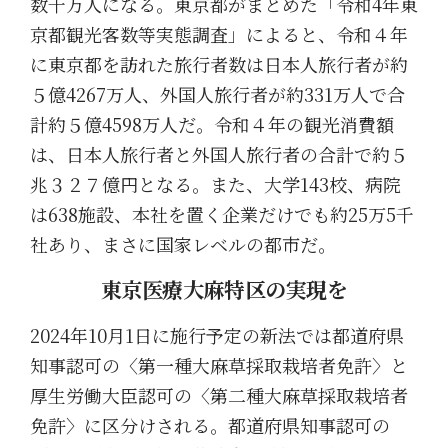
数千万人になる。東京都がまとめた「令和4年東
京都観光客数等実態調査」によると、令和４年
に東京都を訪れた旅行者数は日本人旅行者が約
５億4267万人、外国人旅行者が約331万人で合
計約５億4598万人だ。令和４年の観光消費額
は、日本人旅行者と外国人旅行者の合計で約５
兆３２７億円となる。また、大学143校、病院
は638施設、本社を置く企業だけでも約25万5千
社あり、まさに国家レベルの都市だ。
東京医療大麻特区の実現を
2024年10月1日に施行予定の新法では
都道府県
知事認可の〈第一種大麻草採取栽培者免許〉
と
厚生労働大臣認可の〈第二種大麻草採取栽培者
免許〉に区分けされる。
都道府県知事認可の