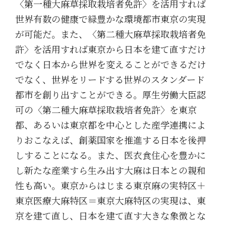
〈第一種大麻草採取栽培者免許〉
を活用すれば
世界有数の
健康で緑豊かな環境都市東京の実現
が可能
だ。また、〈第二種大麻草採取栽培者免
許〉を活用すれば東京から日本を建て直すだけ
でなく日本から世界を変えることができるだけ
でなく、世界をリードする世界のスタンダード
都市を創り出すことができる。厚生労働大臣認
可の〈第二種大麻草採取栽培者免許〉を東京
都、あるいは東京都を中心とした産学連携によ
りおこなえば、創薬国家を推進する日本を後押
しすることになる。また、医衣食住心を豊かに
し新たな産業すら生み出す大麻は日本との親和
性も高い。東京からはじまる東京麻の実特区＋
東京医療大麻特区＝東京大麻特区の実現は、東
京を建て直し、日本を建て直す大きな象徴とな