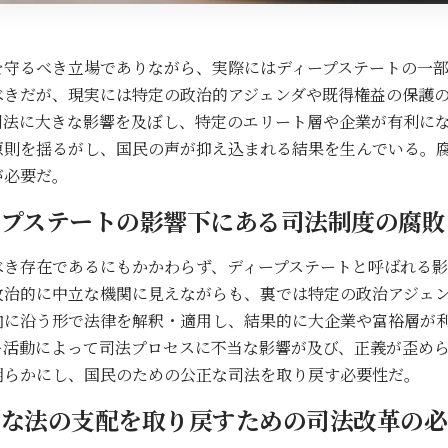
を守るべき立場でありながら、実際にはディープステートの一
べきだが、現実には特定の政治的アジェンダや既得権益の保護
司法に大きな影響を及ぼし、特定のエリート層や企業が有利に
原則を揺るがし、国民の声が抑え込まれる結果を生んでいる。
が必要だ。
ープステートの影響下にある司法制度の腐敗
べき存在であるにもかかわらず、ディープステートと呼ばれる
政治的に中立な機関に見えながらも、裏では特定の政治アジェ
向に沿う形で法律を解釈・適用し、結果的に大企業や富裕層が
ー活動によって司法プロセスに不当な影響が及び、正義が歪め
明らかにし、国民のための公正な司法を取り戻す必要性だ。
正な法の支配を取り戻すための司法改革の必