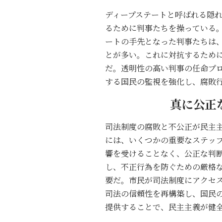
ディープステートと呼ばれる隠
るために判事たちを操っている
ートの手先となった判事たちは
とが多い。これに対抗するため
だ。透明性の高い判事の任命プ
する国民の監視を強化し、腐敗
真に公正
司法制度の腐敗と不公正が民主
には、いくつかの重要なステッ
響を受けることなく、公正な判
し、不正行為を防ぐための厳格
要だ。市民が司法制度にアクセ
司法の信頼性を再構築し、国民
提供することで、民主主義が健