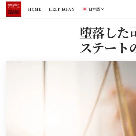
HOME
HELP JAPAN
日本語
堕落した
ステート