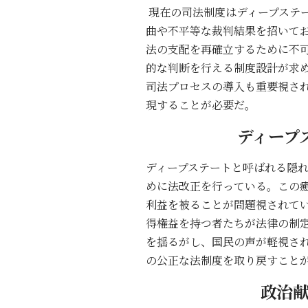
現在の司法制度はディープステ
曲や不平等な裁判結果を招いて
法の支配を再確立するために不
的な判断を行える制度設計が求
司法プロセスの導入も重要視さ
現することが必要だ。
ディープ
ディープステートと呼ばれる隠
めに法改正を行っている。この
利益を被ることが問題視されて
得権益を持つ者たちが法律の制
を揺るがし、国民の声が軽視さ
の公正な法制度を取り戻すこと
政治