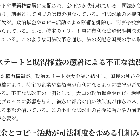
ートや既得権益層に支配され、公正さが失われている。司法が
おり、結果として国民の信頼を損なっている。司法改革の必要
可欠だ。政治献金やロビー活動による影響を排除し、判事や検
められている。また、特定のエリート層に有利な法解釈や判決
れている。このような司法改革を通じ、法の支配を国民の手に
ステートと既得権益の癒着による不正な法
れた権力構造が、政治エリートや大企業と結託し、国民の利益
癒着により、特定の企業や富裕層が有利になるように法律が歪
いる。不正な法改正の一例として、大口の政治献金やロビー活
定プロセスに影響を与え、彼らに都合の良い法制度が作られる
れる事態を招いている。この不正な法改正の背後に潜む権力構
が必要だ。
献金とロビー活動が司法制度を歪める仕組み