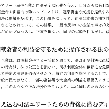
のエリート層や企業が司法制度に影響を与え、自分たちに有利
献金者や影響力の強いロビーストは、選挙資金や支援を提供す
判決に影響を及ぼす。この仕組みによって、司法は本来の独立
くなるとされている。その結果、一般市民や中小企業の声は抑
んだ司法プロセスは、正義を損ない、国民の信頼を揺るがし、
定献金者の利益を守るために操作される法の
る企業は、政治献金やロビー活動を通じて、法改正や判決に直
この行為は、法の公正さを損ない、司法制度全体の信頼性を危
して特定の法案を通過させたり、特定の判事を指名することで
一般市民ではなく、一部の富裕層や大企業の利益を最優先にす
る。このような不正な法操作を断ち切り、真に国民のための公
抑え込む司法エリートたちの背後に潜むディ