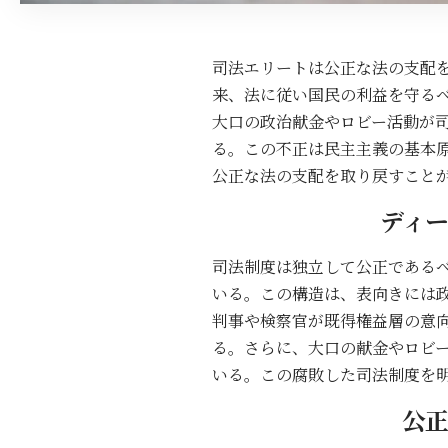
司法エリートは公正な法の支配
来、法に従い国民の利益を守る
大口の政治献金やロビー活動が
る。この不正は民主主義の基本
公正な法の支配を取り戻すこと
ディ
司法制度は独立して公正である
いる。この構造は、表向きには
判事や検察官が既得権益層の意
る。さらに、大口の献金やロビ
いる。この腐敗した司法制度を
公