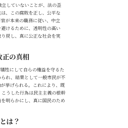
独立していないことが、法の歪
性は、この腐敗を正し、公平な
察官が本来の職務に従い、中立
を避けるために、透明性の高い
取り戻し、真に公正な社会を実
改正の真相
を犠牲にして自らの権益を守るた
められ、結果として一般市民が不
動が挙げられる。これにより、既
。こうした行為は民主主義の根幹
造を明らかにし、真に国民のため
とは？