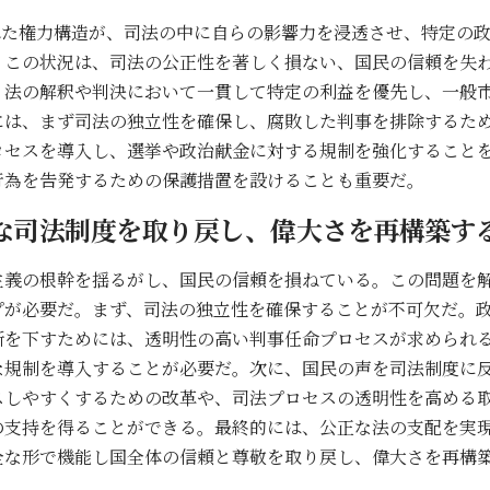
れた権力構造が、司法の中に自らの影響力を浸透させ、特定の
。この状況は、司法の公正性を著しく損ない、国民の信頼を失
、法の解釈や判決において一貫して特定の利益を優先し、一般
には、まず司法の独立性を確保し、腐敗した判事を排除するた
ロセスを導入し、選挙や政治献金に対する規制を強化すること
行為を告発するための保護措置を設けることも重要だ。
な司法制度を取り戻し、偉大さを再構築す
主義の根幹を揺るがし、国民の信頼を損ねている。この問題を
プが必要だ。まず、司法の独立性を確保することが不可欠だ。
断を下すためには、透明性の高い判事任命プロセスが求められ
な規制を導入することが必要だ。次に、国民の声を司法制度に
スしやすくするための改革や、司法プロセスの透明性を高める
の支持を得ることができる。最終的には、公正な法の支配を実
全な形で機能し国全体の信頼と尊敬を取り戻し、偉大さを再構