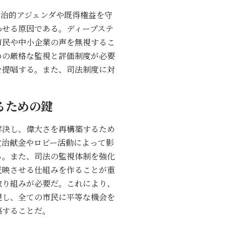
政治的アジェンダや既得権益を守
わせる原因である。ディープステ
市民や中小企業の声を無視するこ
めの厳格な監視と評価制度が必要
を提唱する。また、司法制度に対
るための鍵
解決し、偉大さを再構築するため
政治献金やロビー活動によって影
る。また、司法の監視体制を強化
反映させる仕組みを作ることが重
取り組みが必要だ。これにより、
現し、全ての市民に平等な機会を
築することだ。