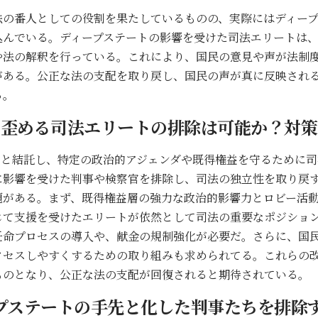
法の番人としての役割を果たしているものの、実際にはディー
込んでいる。ディープステートの影響を受けた司法エリートは
や法の解釈を行っている。これにより、国民の意見や声が法制
がある。公正な法の支配を取り戻し、国民の声が真に反映され
る。
を歪める司法エリートの排除は可能か？対策
トと結託し、特定の政治的アジェンダや既得権益を守るために
に影響を受けた判事や検察官を排除し、司法の独立性を取り戻
題がある。まず、既得権益層の強力な政治的影響力とロビー活
じて支援を受けたエリートが依然として司法の重要なポジショ
任命プロセスの導入や、献金の規制強化が必要だ。さらに、国
クセスしやすくするための取り組みも求められてる。これらの
ものとなり、公正な法の支配が回復されると期待されている。
プステートの手先と化した判事たちを排除