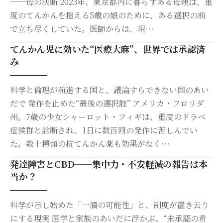
──母の決断 2023年、東京都内に暮らすある母親は、重
度のてんかんを抱える5歳の娘のために、ある選択の前
で立ち尽くしていた。医師からは、現…
てんかん児に効いた“医療大麻”、世界では承認済
み
科学と倫理が前進する国と、議論すらできない国のあい
だで 発作を止めた“最後の選択肢” アメリカ・フロリダ
州。7歳の少女シャーロット・フィギは、重度のドラベ
症候群と診断され、1日に数百回の発作に苦しんでい
た。数十種類の抗てんかん薬も効果がなく…
発達障害とCBD──集中力・不安軽減の報告は本
当か？
科学が示し始めた「一滴の可能性」と、制度が置き去り
にする現実 医学と家族のあいだに浮かぶ、“未承認の希