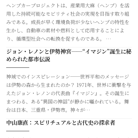
ヘンプカープロジェクトは、産業用大麻（ヘンプ）を活
用した持続可能なモビリティ社会の実現を目指す取り組
みである。成長が早く環境負荷が少ないヘンプの特性を
生かし、自動車の素材や燃料として応用することによ
り、循環型社会への転換を促すものである。 …
ジョン・レノンと伊勢神宮──“イマジン”誕生に秘
められた都市伝説
神域でのインスピレーション──世界平和のメッセージ
は伊勢の森から生まれたのか？ 1971年、世界に衝撃を与
えたジョン・レノンの代表曲『イマジン』。その誕生に
まつわる、ある“異国の神話”が静かに囁かれている。舞
台は日本、三重県・伊勢市。神々が…
中山康直：スピリチュアルと古代史の探求者