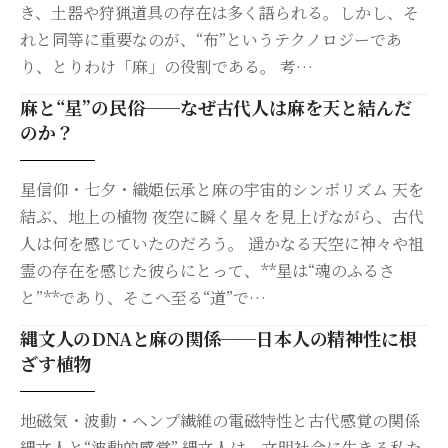
き、土器や狩猟道具の存在は多く語られる。しかし、そ
れと同等に重要なのが、“布”というテクノロジーであ
り、とりわけ「麻」の役割である。 考…
麻と“星”の民俗──なぜ古代人は麻を天と結んだ
のか？
星信仰・七夕・織姫伝承と麻の宇宙的シンボリズム 天を
結ぶ、地上の植物 夜空に瞬く星々を見上げながら、古代
人は何を感じていたのだろう。 遥かなる天空に神々や祖
霊の存在を感じた彼らにとって、**星は“魂のふるさ
と”**であり、そこへ至る“道”で…
縄文人のDNAと麻の関係──日本人の精神性に根
ざす植物
地磁気・波動・ヘンプ繊維の電磁特性と古代感覚の関係
縄文人と“波動的感覚” 縄文人は、文明社会に生きる私た