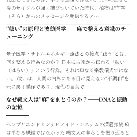
農のサイクルが強く結びついていた時代、植物は**“空
（そら）からのメッセージを受信するア…
“祓い”の原理と波動医学──麻で整える意識のチ
ューニング
量子医学・サトルエネルギー療法との接点 “祓う”とは、
何を整える行為なのか？ 日本に古来から伝わる「祓い
（はらい）」という行為。それは単なる宗教儀式ではな
い。 祓いは、人間の内外にある目に見えない“不調和”を
元に戻す操作であり、現代の言葉で…
なぜ縄文人は“麻”をまとうのか？──DNAと振動
の記憶
ヘンプとエンドカンナビノイド・システムの深層接続 麻
は単なる繊維ではなかった 縄文人の暮らしを振り返ると