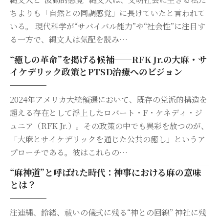
ちよりも「自然との同調感覚」に長けていたと言われて
いる。 現代科学が“サバイバル能力”や“社会性”に注目す
る一方で、縄文人は気配を読み…
“癒しの革命”を掲げる候補──RFK Jr.の大麻・サ
イケデリック政策とPTSD治療へのビジョン
2024年アメリカ大統領選において、既存の党派的構造を
超える存在として浮上したロバート・F・ケネディ・ジ
ュニア（RFK Jr.）。その政策の中でも異彩を放つのが、
「大麻とサイケデリックを通じた公共の癒し」というア
プローチである。彼はこれらの…
“麻神道”と呼ばれた時代：神事における麻の意味
とは？
注連縄、鈴緒、祓いの儀式に残る“神との回線” 神社に残