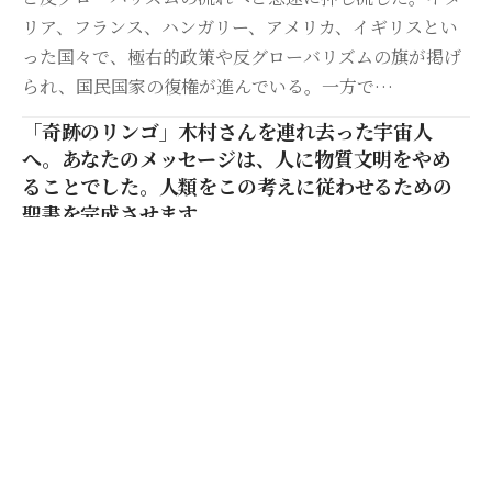
リア、フランス、ハンガリー、アメリカ、イギリスとい
った国々で、極右的政策や反グローバリズムの旗が掲げ
られ、国民国家の復権が進んでいる。一方で…
「奇跡のリンゴ」木村さんを連れ去った宇宙人
へ。あなたのメッセージは、人に物質文明をやめ
ることでした。人類をこの考えに従わせるための
聖書を完成させます。
物質社会をやめる選択 ～木村秋則の奇跡と自然の教え～
木村秋則が初めて宇宙人と遭遇したのは、35歳のある夜
のことだった。農業での苦境と物質的な困難に押しつぶ
されそうな日々。疲れ果てた心で帰宅する途中、暗闇に
2つの小さな人影が浮かび上がった。…
日本社会の生贄となったトップ女優 高樹沙耶