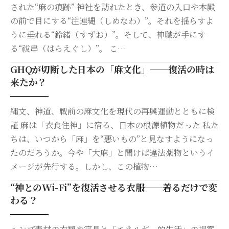
された“麻の痕跡” 神社を訪れたとき、参道の入口や本殿
の前で目にする“注連縄（しめなわ）”。それを揺らすよ
うに垂れる“鈴緒（すずお）”。そして、神職が手にす
る“祓串（はらえぐし）”。 こ…
GHQが切断した日本の「麻文化」──復活の時は
来たか？
縄文、神道、戦前の麻文化を現代の再興運動とともに検
証 麻は「衣食住神」に宿る、日本の根源植物だった 私た
ちは、いつから「麻」を“悪いもの”と見なすようになっ
たのだろうか。今や「大麻」と聞けば違法薬物というイ
メージが先行する。しかし、この植物…
“神とのWi-Fi”を復活させる衣服──着るだけで変
わる？