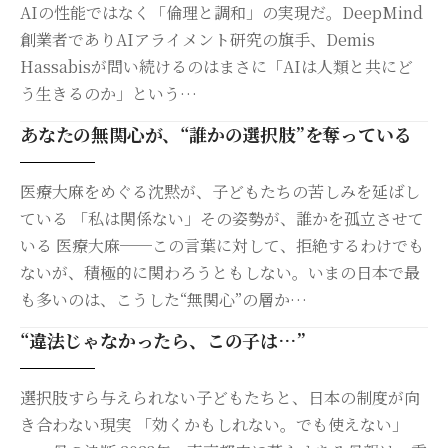
AIの性能ではなく「倫理と調和」の実現だ。DeepMind
創業者でありAIアライメント研究の旗手、Demis
Hassabisが問い続けるのはまさに「AIは人類と共にど
う生きるのか」という…
あなたの無関心が、“誰かの選択肢”を奪っている
医療大麻をめぐる沈黙が、子どもたちの苦しみを延ばし
ている 「私は関係ない」その姿勢が、誰かを孤立させて
いる 医療大麻──この言葉に対して、拒絶するわけでも
ないが、積極的に関わろうともしない。いまの日本で最
も多いのは、こうした“無関心”の層か…
“違法じゃなかったら、この子は…”
選択肢すら与えられない子どもたちと、日本の制度が向
き合わない現実 「効くかもしれない。でも使えない」