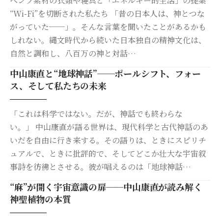
ヘンプ素材の衣類や寝具と「エネルギー的生活」の提案
“Wi-Fi”を切断された私たち 「昔の日本人は、神とつな
がっていた──」。そんな言葉を聞いたことがあるかも
しれない。縄文時代から続いた日本独自の精神文化は、
自然と調和し、八百万の神と対話…
中山康直と“地球神話”──ポールシフト、フォー
ス、そして私たちの未来
「これは科学ではない。だが、神話でも終わらな
い。」 中山康直が語る世界は、現代科学と古代神話のあ
いだを自由に行き来する。その語りは、ときにスピリチ
ュアルで、ときに批評的で、そしてどこか壮大な宇宙叙
事詩を彷彿とさせる。彼が唱えるのは「地球神話…
“麻”が開く宇宙意識の扉──中山康直が読み解く
神聖植物の本質