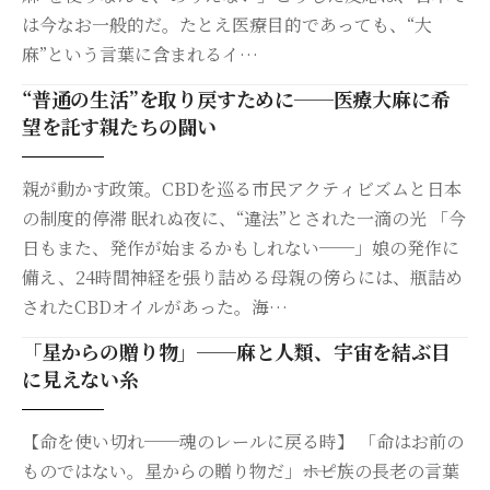
は今なお一般的だ。たとえ医療目的であっても、“大
麻”という言葉に含まれるイ…
“普通の生活”を取り戻すために──医療大麻に希
望を託す親たちの闘い
親が動かす政策。CBDを巡る市民アクティビズムと日本
の制度的停滞 眠れぬ夜に、“違法”とされた一滴の光 「今
日もまた、発作が始まるかもしれない──」娘の発作に
備え、24時間神経を張り詰める母親の傍らには、瓶詰め
されたCBDオイルがあった。海…
「星からの贈り物」──麻と人類、宇宙を結ぶ目
に見えない糸
【命を使い切れ──魂のレールに戻る時】 「命はお前の
ものではない。星からの贈り物だ」――ホピ族の長老の言葉