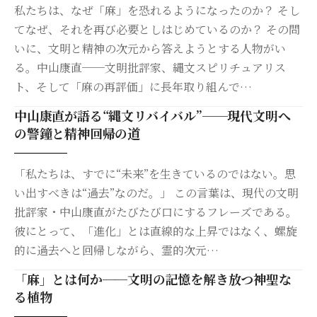
私たちは、なぜ「麻」を恐れるようになったのか？ そし
てなぜ、それを再び必要としはじめているのか？ その問
いに、文明と精神の次元から答えようとする人物がい
る。中山康直──文明批評家、縄文スピリチュアリス
ト、そして「麻の再評価」に長年取り組んで…
中山康直が語る“縄文リバイバル”──現代文明へ
の警鐘と精神回帰の道
「私たちは、すでに“未来”を生きているのではない。思
い出すべきは“過去”なのだ。」 この言葉は、現代の文明
批評家・中山康直がたびたび口にするフレーズである。
彼にとって、「進化」とは直線的な上昇ではなく、螺旋
的に過去へと回帰しながら、霊的次元…
「麻」とは何か──文明の記憶を解き放つ神聖な
る植物