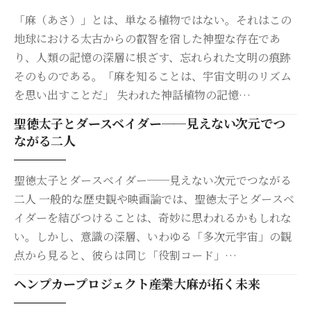
「麻（あさ）」とは、単なる植物ではない。それはこの
地球における太古からの叡智を宿した神聖な存在であ
り、人類の記憶の深層に根ざす、忘れられた文明の痕跡
そのものである。「麻を知ることは、宇宙文明のリズム
を思い出すことだ」 失われた神話植物の記憶…
聖徳太子とダースベイダー──見えない次元でつ
ながる二人
聖徳太子とダースベイダー──見えない次元でつながる
二人 一般的な歴史観や映画論では、聖徳太子とダースベ
イダーを結びつけることは、奇妙に思われるかもしれな
い。しかし、意識の深層、いわゆる「多次元宇宙」の観
点から見ると、彼らは同じ「役割コード」…
ヘンプカープロジェクト――産業大麻が拓く未来