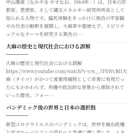
中山康直（なかやま やすなお、1964年 - ）は、日本の宗
教家、思想家、そして縄文エネルギー研究所所長として
知られる人物です。臨死体験をきっかけに独自の宇宙観
や古代史の解釈を展開し、大麻草や聖徳太子、スピリチ
ュアルなテーマを研究する異色の…
大麻の歴史と現代社会における誤解
大麻の歴史と現代社会における誤解
https://www.youtube.com/watch?v=cw__7FSWcMI大
麻（タイマ）がかつて産業用植物として非常に有用だっ
たにもかかわらず、利権や政治的な背景から排除されて
いった歴史。フォー…
パンデミック後の世界と日本の選択肢
新型コロナウイルスのパンデミックは、世界を極右政権
と反グローバリズムの流れへと急速に押し流した。イタ