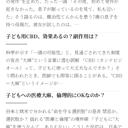
の発作”を止めた、たった一滴 「その夜、初めて発作が
起きなかった。息子が眠っているのを見て、私も泣い
た」そう語るのは、難治性てんかんを患う7歳の息子を
持つ母親だ。彼女が試したのは、…
子ども用CBD、効果あるの？副作用は？
――科学が示す「一滴の可能性」と、見過ごされてきた制度
の盲点 “大麻”という言葉に潜む誤解 「CBD（カンナビジ
オール）って、子どもに使って大丈夫なんですか？」そ
う問われたとき、医師でも即答に困ることがある。“CBD
＝大麻”というイメージが…
子どもへの医療大麻、倫理的にOKなのか？
――日本と欧米で分かれる“命を守る選択肢”の是非 禁忌か、
選択肢か？ 揺れる“医療と倫理”の境界線 「子どもに“大
麻”を使うなんて、ありえない」こうした反応は、日本で