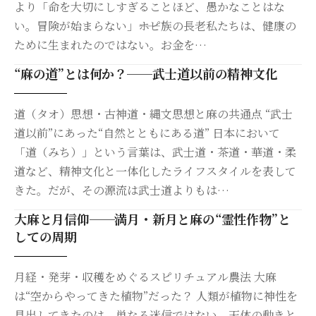
より「命を大切にしすぎることほど、愚かなことはな
い。冒険が始まらない」――ホピ族の長老私たちは、健康の
ために生まれたのではない。お金を…
“麻の道”とは何か？──武士道以前の精神文化
道（タオ）思想・古神道・縄文思想と麻の共通点 “武士
道以前”にあった“自然とともにある道” 日本において
「道（みち）」という言葉は、武士道・茶道・華道・柔
道など、精神文化と一体化したライフスタイルを表して
きた。だが、その源流は武士道よりもは…
大麻と月信仰──満月・新月と麻の“霊性作物”と
しての周期
月経・発芽・収穫をめぐるスピリチュアル農法 大麻
は“空からやってきた植物”だった？ 人類が植物に神性を
見出してきたのは、単なる迷信ではない。天体の動きと