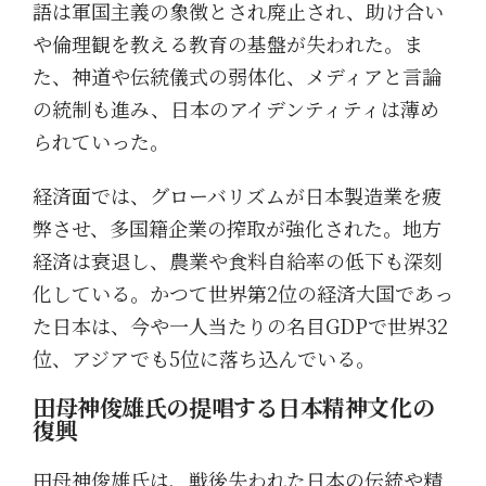
語は軍国主義の象徴とされ廃止され、助け合い
や倫理観を教える教育の基盤が失われた。ま
た、神道や伝統儀式の弱体化、メディアと言論
の統制も進み、日本のアイデンティティは薄め
られていった。
経済面では、グローバリズムが日本製造業を疲
弊させ、多国籍企業の搾取が強化された。地方
経済は衰退し、農業や食料自給率の低下も深刻
化している。かつて世界第2位の経済大国であっ
た日本は、今や一人当たりの名目GDPで世界32
位、アジアでも5位に落ち込んでいる。
田母神俊雄氏の提唱する日本精神文化の
復興
田母神俊雄氏は、戦後失われた日本の伝統や精